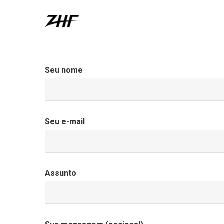
Skip
to
main
content
Seu nome
Seu e-mail
Assunto