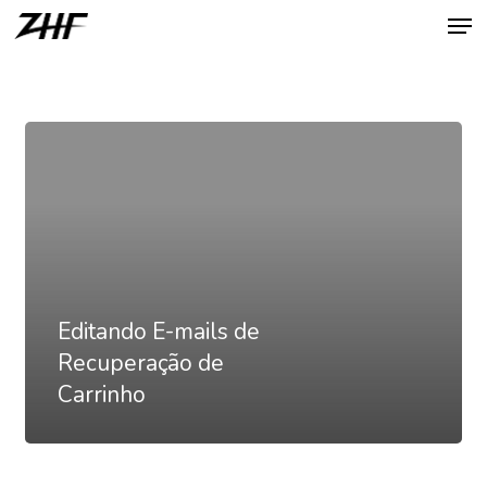
Men
Skip
to
Close
main
Menu
content
Editando
E-
mails
de
Recuperação
de
Editando E-mails de
Carrinho
Recuperação de
Carrinho